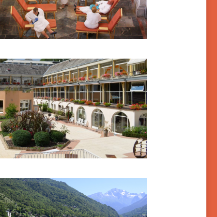
ourbon-Lancy
ides-les-Bains