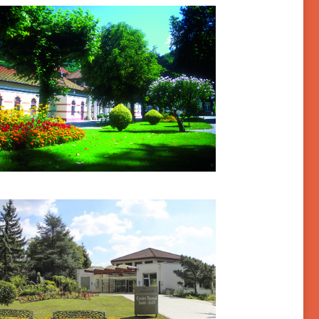
levard – Thermes d’Allevard
néville-les-Thermes