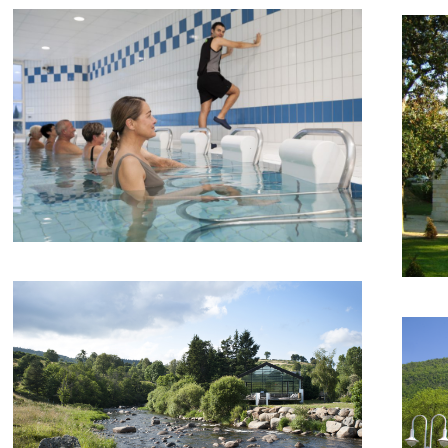
Casteljaloux
C
Chaldette (la)
Ch