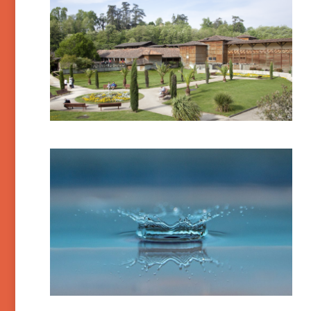
Barbotan-les-Thermes
Beaucens-les-Bains
(Etablissement fermé)