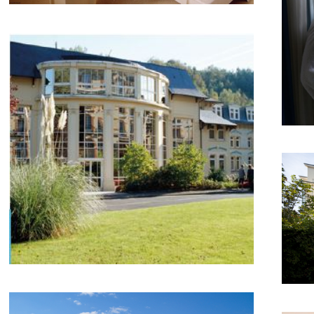
gr
Bagnoles-de-l’Orne
Ba