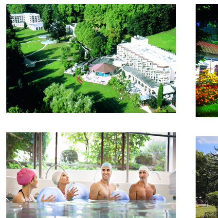
Aix-les-Bains – Thermes
Al
Marlioz
Amélie-les-Bains
Am