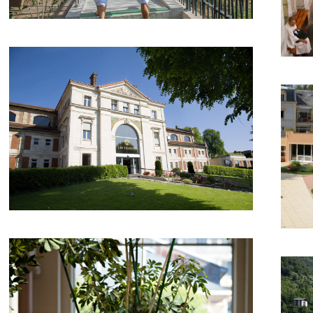
Bourbon-l’Archambault
B
Bourboule (la) – Régie des
Br
Grands Thermes