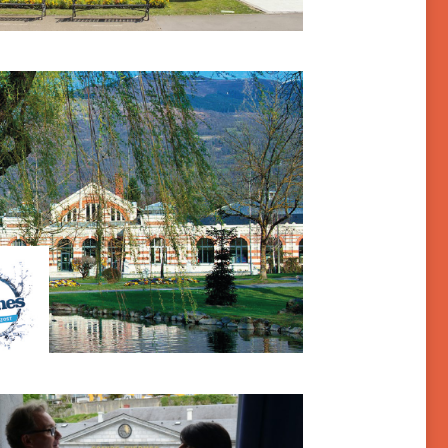
gelès-Gazost
agnères-de-Bigorre – Les