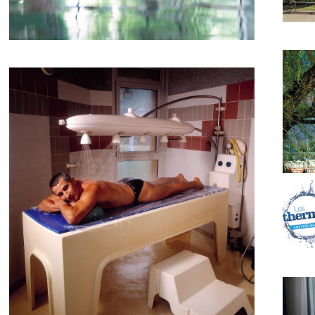
Ar
Aulus-les-Bains
B