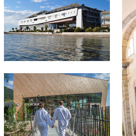
Balaruc-les-Bains
B
Berthemont-les-Bains