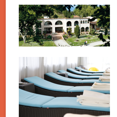
Boulou (le)
Bourbonne-les-Bains –
Etablissement Thermal