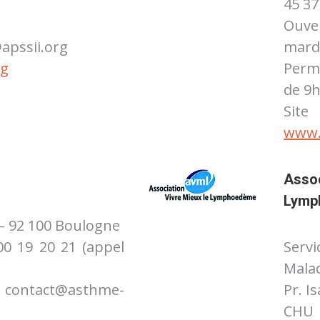
45 37
Ouve
@apssii.org
mardi
rg
Perm
de 9h
S
www.
Assoc
Lymp
s – 92 100 Boulogne
00 19 20 21 (appel
Serv
Malad
tact@asthme-
Pr. I
CHU