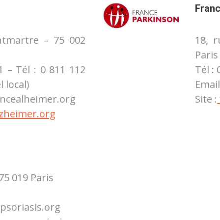
Franc
ntmartre – 75 002
18, 
Paris
1 – Tél : 0 811 112
Tél :
 local)
Email
ancealheimer.org
Site :
zheimer.org
75 019 Paris
psoriasis.org