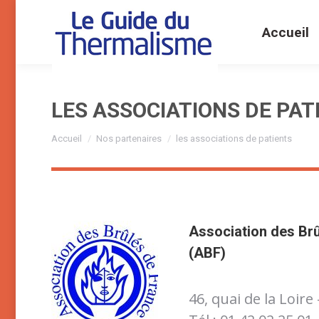
Accueil
LES ASSOCIATIONS DE PAT
Vous êtes ici :
Accueil
Nos partenaires
les associations de patients
Association des Br
(ABF)
46, quai de la Loire