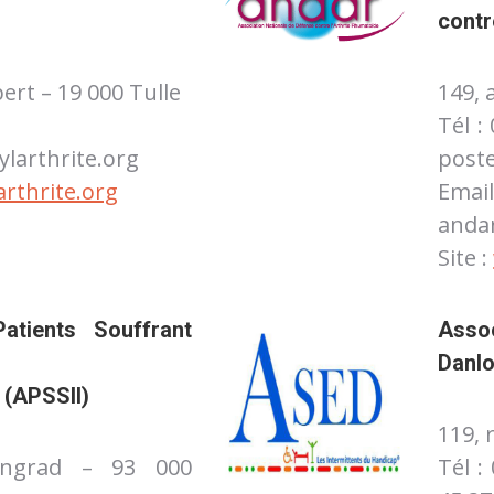
contr
ert – 19 000 Tulle
149, 
Tél :
ylarthrite.org
poste
rthrite.org
Ema
anda
Site :
Patients
Souffrant
Assoc
Danl
e
(APSSII)
119, 
ingrad – 93 000
Tél :