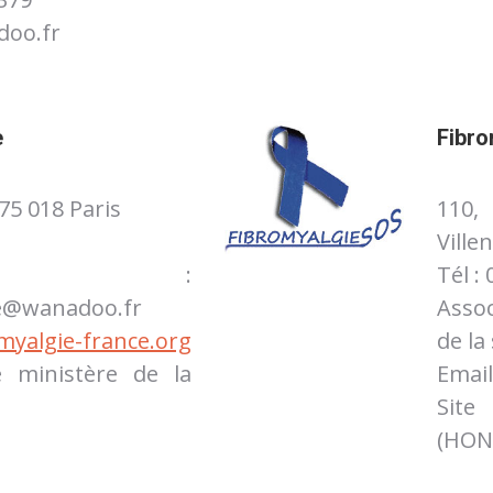
doo.fr
e
Fibr
75 018 Paris
110,
Ville
il :
Tél :
ce@wanadoo.fr
Asso
yalgie-france.org
de la
e ministère de la
Email
Si
(HON