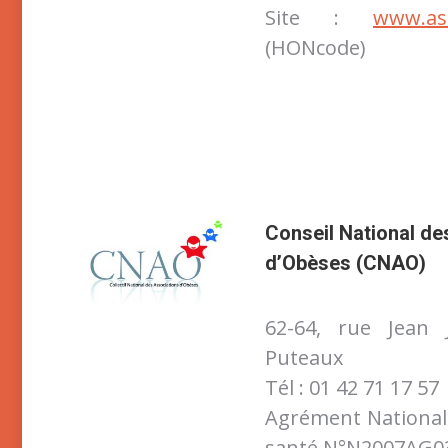
Site :
www.ast
(HONcode)
Conseil National de
d’Obèses (CNAO)
62-64, rue Jean
Puteaux
Tél : 01 42 71 17 57
Agrément National 
santé N°N2007AG0