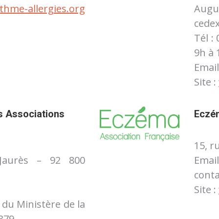
hme-allergies.org
Augu
cedex
Tél :
9h à 
Email
Site :
s Associations
Eczém
15, r
 Jaurès – 92 800
cont
Site :
du Ministère de la
379