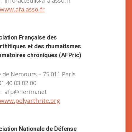
 : info-acceuil@afa.asso.fr
www.afa.asso.fr
iation Française des
rthitiques et des rhumatismes
mmatoires chroniques (AFPric)
e de Nemours – 75 011 Paris
 01 40 03 02 00
 : afp@nerim.net
www.polyarthrite.org
iation Nationale de Défense