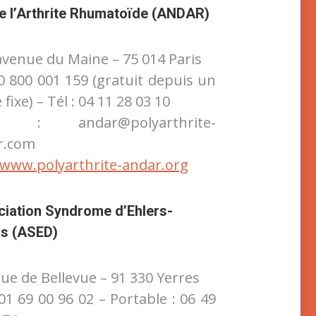
e l’Arthrite Rhumatoïde (ANDAR)
avenue du Maine – 75 014 Paris
 0 800 001 159 (gratuit depuis un
 fixe) – Tél : 04 11 28 03 10
il : andar@polyarthrite-
r.com
www.polyarthrite-andar.org
iation Syndrome d’Ehlers-
os (ASED)
rue de Bellevue – 91 330 Yerres
 01 69 00 96 02 – Portable : 06 49