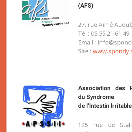
(AFS)
27, rue Aimé Audub
Tél : 05 55 21 61 49
Email : info@spond
Site :
www.spondyla
Association d
es
d
u
Syndrome
de l’Intestin
Irritabl
125 rue de Stal