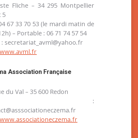
ste Fliche – 34 295 Montpellier
 5
 04 67 33 70 53 (le mardi matin de
12h) – Portable : 06 71 74 57 54
 : secretariat_avml@yahoo.fr
www.avml.fr
a Association Française
ue du Val – 35 600 Redon
Email :
act@asssociationeczema.fr
www.associationeczema.fr