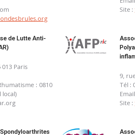
Email
.com
Site :
iondesbrules.org
se de Lutte Anti-
Assoc
AR)
Polya
infla
 013 Paris
9, ru
Rhumatisme : 0810
Tél :
 local)
Email
ar.org
Site :
g
 Spondyloarthrites
Assoc