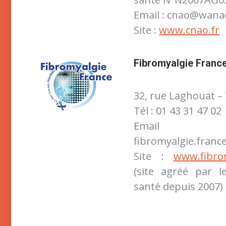
Email : cnao@wana
Site :
www.cnao.fr
Fibromyalgie Franc
32, rue Laghouat – 
Tél : 01 43 31 47 02
Ema
fibromyalgie.fran
Site :
www.fibrom
(site agréé par l
santé depuis 2007)