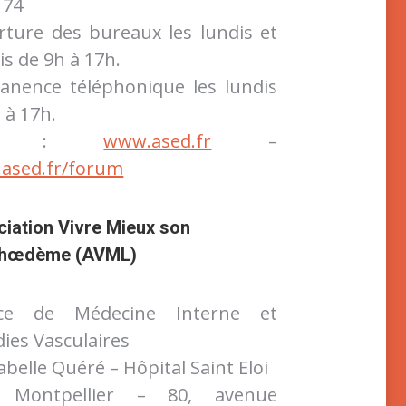
 74
rture des bureaux les lundis et
s de 9h à 17h.
anence téléphonique les lundis
 à 17h.
ite :
www.ased.fr
–
ased.fr/forum
iation Vivre Mieux son
h
œ
dème (AVML)
ice de Médecine Interne et
ies Vasculaires
sabelle Quéré – Hôpital Saint Eloi
 Montpellier – 80, avenue