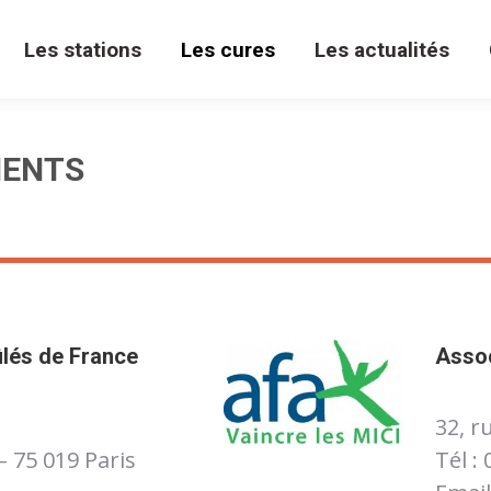
Les stations
Les cures
Les actualités
IENTS
ûlés de France
Assoc
32, r
 – 75 019 Paris
Tél :