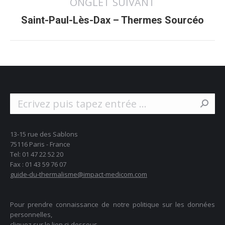
ONGLET SUIVANT
Projets
Saint-Paul-Lès-Dax – Thermes Sourcéo
similaires
Search:
13-15 rue des Sablons
75116 Paris - France
Tel: 01 47 22 52 20
Fax : 01 43 59 76 07
guide-du-thermalisme@impact-medicom.com
Pour prendre connaissance de notre politique sur les données
personnelles,
cliquez sur le lien ci-dessous.