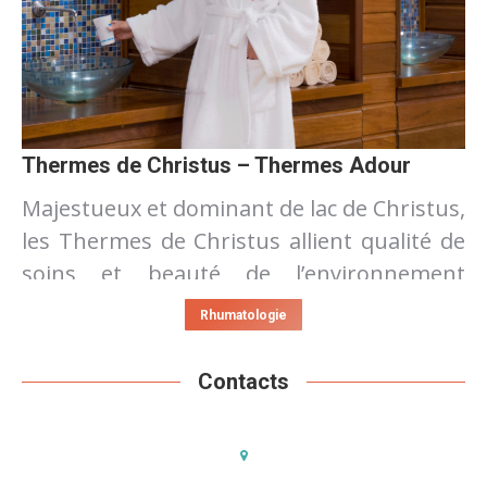
Thermes de Christus – Thermes Adour
Majestueux et dominant de lac de Christus,
les Thermes de Christus allient qualité de
soins et beauté de l’environnement
naturel.
Rhumatologie
Hébergement intégré : l’Hôtel du Lac**
Contacts
169 chambres avec douche ou baignoire et
balcon – 80 studios avec kitchenette
équipée – Restaurant Bar avec animations