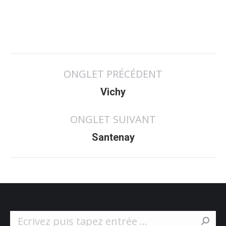
Navigation
ONGLET PRÉCÉDENT
de
Onglet
commentaire
Vichy
précédent
ONGLET SUIVANT
Projets
Santenay
similaires
Search: