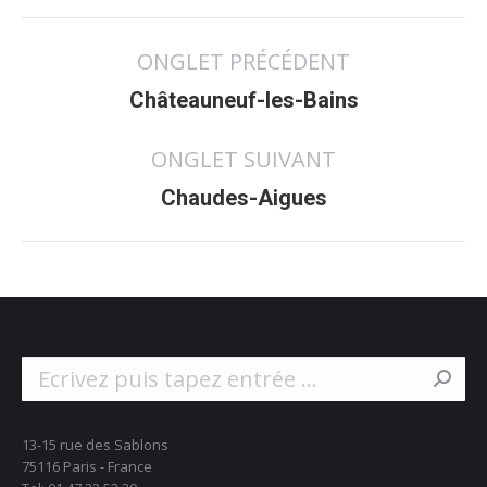
Navigation
ONGLET PRÉCÉDENT
de
Onglet
commentaire
Châteauneuf-les-Bains
précédent
ONGLET SUIVANT
Projets
Chaudes-Aigues
similaires
Search:
13-15 rue des Sablons
75116 Paris - France