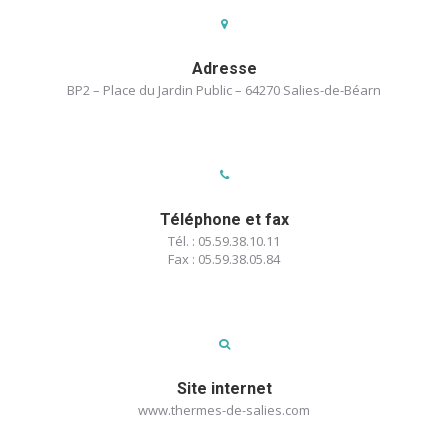
thermale associant l’eau thermale au
précieux concentré d’eau thermale (eau
mère) singularisent les soins thermaux et
Adresse
contribuent à leur réputation.
BP2 – Place du Jardin Public – 64270 Salies-de-Béarn
Téléphone et fax
Tél. : 05.59.38.10.11
Fax : 05.59.38.05.84
Site internet
www.thermes-de-salies.com