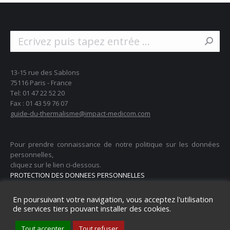
Search:
13-15 rue des Sablons
75116 Paris - France
Tel: 01 47 22 52 20
Fax : 01 43 59 76 07
guide-du-thermalisme@impact-medicom.com
Pour prendre connaissance de notre politique sur les données
personnelles,
cliquez sur le lien ci-dessous.
PROTECTION DES DONNEES PERSONNELLES
En poursuivant votre navigation, vous acceptez l'utilisation
de services tiers pouvant installer des cookies.
Tout accepter
Tout refuser