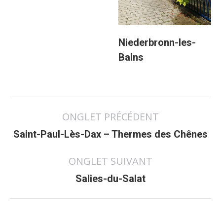
Niederbronn-les-
Bains
Navigation
ONGLET PRÉCÉDENT
de
Onglet
commentaire
Saint-Paul-Lès-Dax – Thermes des Chênes
précédent
ONGLET SUIVANT
Projets
Salies-du-Salat
similaires