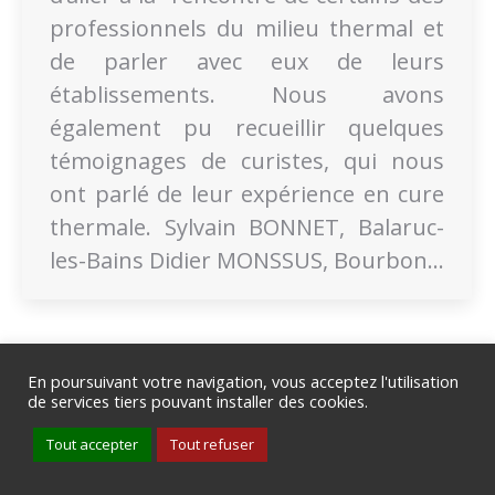
professionnels du milieu thermal et
de parler avec eux de leurs
établissements. Nous avons
également pu recueillir quelques
témoignages de curistes, qui nous
ont parlé de leur expérience en cure
thermale. Sylvain BONNET, Balaruc-
les-Bains Didier MONSSUS, Bourbon…
En poursuivant votre navigation, vous acceptez l'utilisation
Mentions légales
Ⓒ 2018 - 2020 | Guide du Thermalisme
de services tiers pouvant installer des cookies.
Tout accepter
Tout refuser