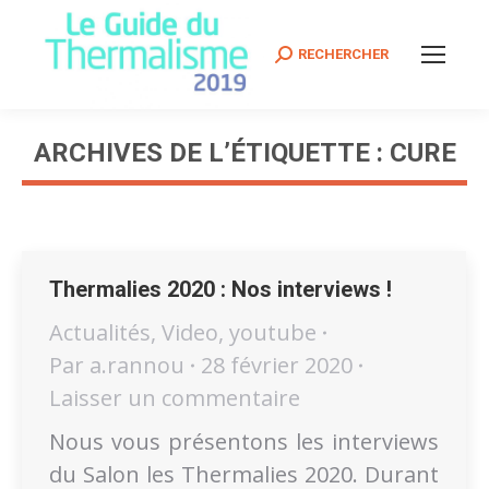
Search:
RECHERCHER
ARCHIVES DE L’ÉTIQUETTE :
CURE
Vous êtes ici :
Thermalies 2020 : Nos interviews !
Actualités
,
Video
,
youtube
Par
a.rannou
28 février 2020
Laisser un commentaire
Nous vous présentons les interviews
du Salon les Thermalies 2020. Durant