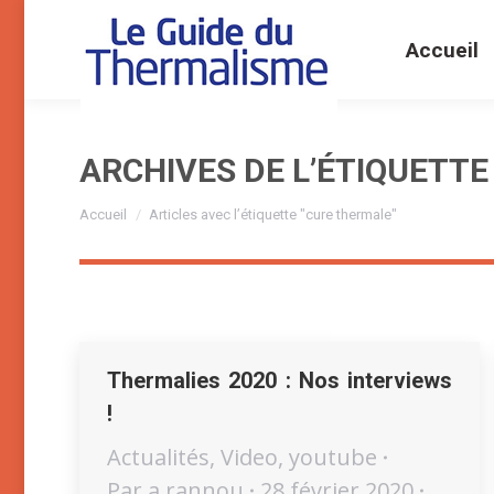
Accueil
ARCHIVES DE L’ÉTIQUETTE
Vous êtes ici :
Accueil
Articles avec l’étiquette "cure thermale"
Thermalies 2020 : Nos interviews
!
Actualités
,
Video
,
youtube
Par
a.rannou
28 février 2020