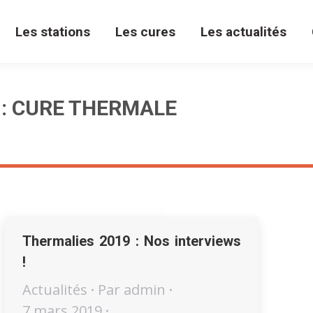
Les stations
Les cures
Les actualités
 :
CURE THERMALE
Thermalies 2019 : Nos interviews
!
Actualités
Par
admin
7 mars 2019